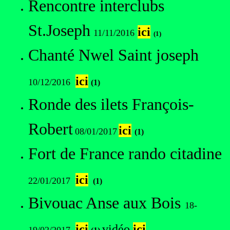
Rencontre interclubs
St.Joseph
ici
11/11/2016
(1)
Chanté Nwel Saint joseph
ici
10/12/2016
(1)
Ronde des ilets François-
Robert
ici
08/01/2017
(1)
Fort de France rando citadine
ici
22/01/2017
(1)
Bivouac Anse aux Bois
18-
ici
vidéo
ici