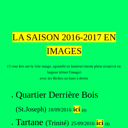
LA SAISON 2016-2017 EN
IMAGES
(1) une fois sur la 1ére image, agrandir en hauteur (mode plein écran) et en
largeur (étirer l'image)
avec les flêches en haut à droite
Quartier Derrière Bois
(St.Joseph)
ici
18/09/2016
(1)
Tartane
(Trinité)
ici
25/09/2016
(1)