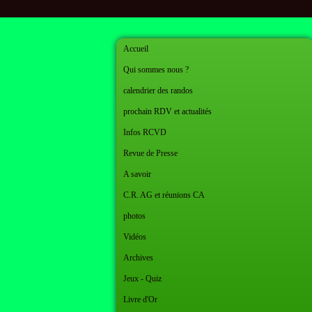
Accueil
Qui sommes nous ?
calendrier des randos
prochain RDV et actualités
Infos RCVD
Revue de Presse
A savoir
C.R. AG et réunions CA
photos
Vidéos
Archives
Jeux - Quiz
Livre d'Or